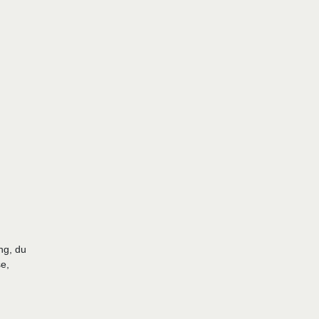
ng, du
e,