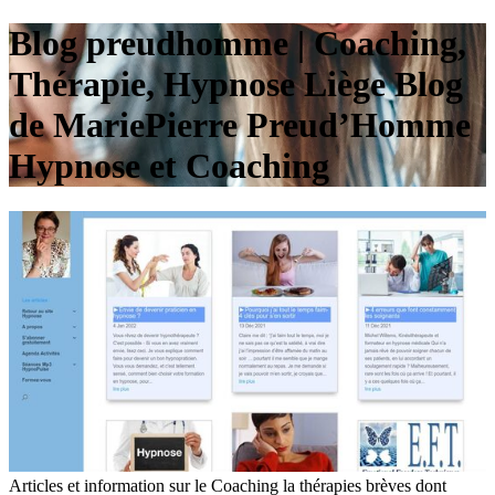
Blog preudhomme | Coaching,
Thérapie, Hypnose Liège Blog
de MariePierre Preud’Homme
Hypnose et Coaching
Articles et information sur le Coaching la thérapies brèves dont