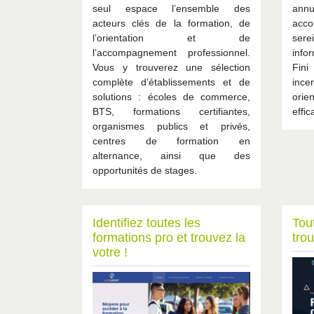
seul espace l’ensemble des
ann
acteurs clés de la formation, de
acc
l’orientation et de
ser
l’accompagnement professionnel.
info
Vous y trouverez une sélection
Fini
complète d’établissements et de
inc
solutions : écoles de commerce,
orie
BTS, formations certifiantes,
effic
organismes publics et privés,
centres de formation en
alternance, ainsi que des
opportunités de stages.
Identifiez toutes les
Tout
formations pro et trouvez la
trou
votre !