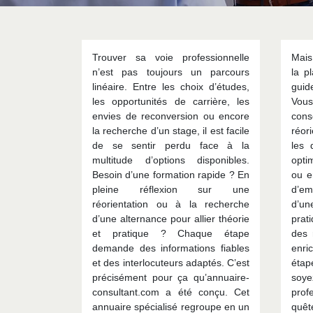
Trouver sa voie professionnelle
Mais
n’est pas toujours un parcours
la p
linéaire. Entre les choix d’études,
guid
les opportunités de carrière, les
Vou
envies de reconversion ou encore
cons
la recherche d’un stage, il est facile
réor
de se sentir perdu face à la
les 
multitude d’options disponibles.
opti
Besoin d’une formation rapide ? En
ou e
pleine réflexion sur une
d’em
réorientation ou à la recherche
d’un
d’une alternance pour allier théorie
prat
et pratique ? Chaque étape
des 
demande des informations fiables
enri
et des interlocuteurs adaptés. C’est
étap
précisément pour ça qu’annuaire-
soye
consultant.com a été conçu. Cet
prof
annuaire spécialisé regroupe en un
quêt