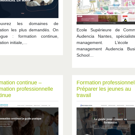
ouvrez les domaines de
ation les plus demandés. On
Ecole Supérieure de Comm
ingue : formation continue,
Audencia Nantes, spécialis
tion initiale,…
management. L’écol
management Audencia Busi
School…
mation continue –
Formation professionnel
mation professionnelle
Préparer les jeunes au
tinue
travail