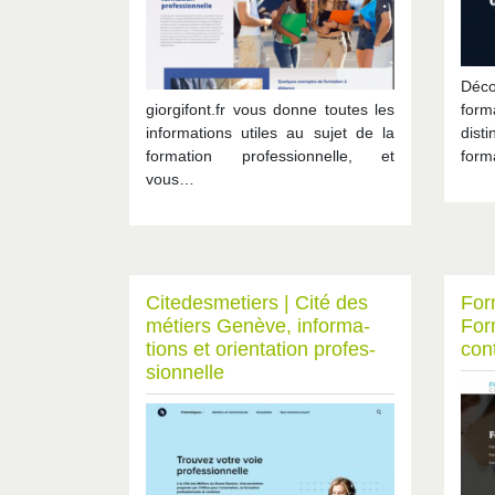
Déc
giorgifont.fr vous donne toutes les
form
informations utiles au sujet de la
dist
formation professionnelle, et
forma
vous…
Citedes­me­tiers | Cité des
For
métiers Genève, infor­ma­
For
tions et orientation profes­
con
sionnel­le