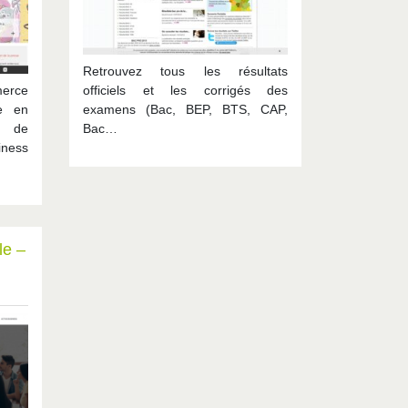
Retrouvez tous les résultats
erce
officiels et les corrigés des
te en
examens (Bac, BEP, BTS, CAP,
e de
Bac…
ness
le –